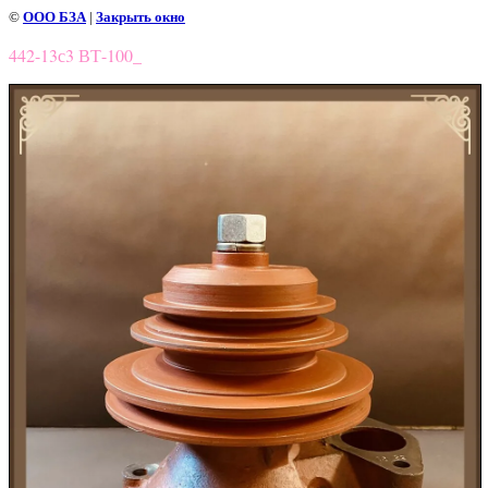
©
ООО БЗА
|
Закрыть окно
442-13с3 ВТ-100_